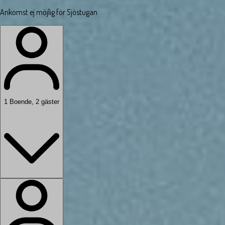
Ankomst ej möjlig för Sjöstugan
1
Boende
,
2
gäster