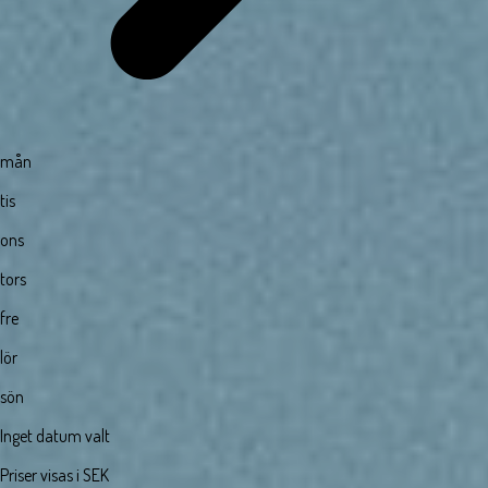
mån
tis
ons
tors
fre
lör
sön
Inget datum valt
Priser visas i SEK