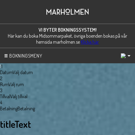
VI BYTER BOKNINGSSYSTEM!
Här kan du boka Midsommarpaket, övriga boenden bokas på vår
hemsida marholmen.se
Klicka här
1
BOKNINGSMENY
1
1
Datum
Välj datum
2
Rum
Välj rum
3
Tillval
Välj tillval
4
Betalning
Betalning
titleText