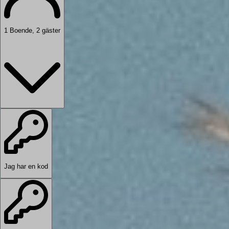
1
Boende
,
2
gäster
Jag har en kod