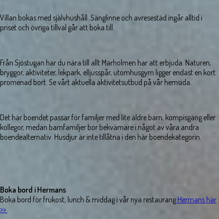
Villan bokas med självhushåll. Sänglinne och avresestäd ingår alltid i
priset och övriga tillval går att boka till.
Från Sjöstugan har du nära till allt Marholmen har att erbjuda. Naturen,
bryggor, aktiviteter, lekpark, elljusspår, utomhusgym ligger endast en kort
promenad bort. Se vårt aktuella aktivitetsutbud på vår hemsida.
Det här boendet passar för familjer med lite äldre barn, kompisgäng eller
kollegor, medan barnfamiljer bor bekvämare i något av våra andra
boendealternativ. Husdjur är inte tillåtna i den här boendekategorin.
Boka bord i Hermans
Boka bord för frukost, lunch & middag i vår nya restaurang
Hermans här
>>