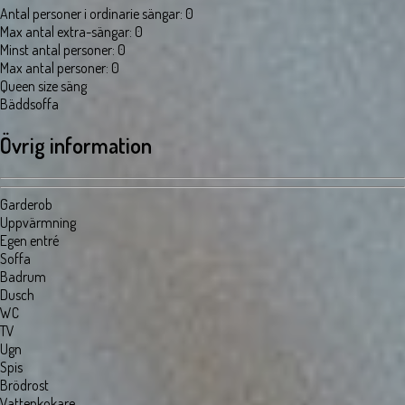
Antal personer i ordinarie sängar
:
0
Max antal extra-sängar
:
0
Minst antal personer
:
0
Max antal personer
:
0
Queen size säng
Bäddsoffa
Övrig information
Garderob
Uppvärmning
Egen entré
Soffa
Badrum
Dusch
WC
TV
Ugn
Spis
Brödrost
Vattenkokare