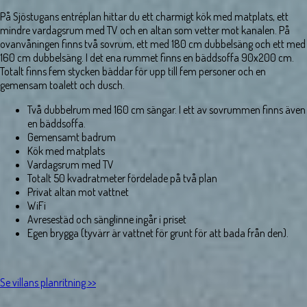
På Sjöstugans entréplan hittar du ett charmigt kök med matplats, ett
mindre vardagsrum med TV och en altan som vetter mot kanalen. På
ovanvåningen finns två sovrum, ett med 180 cm dubbelsäng och ett med
160 cm dubbelsäng. I det ena rummet finns en bäddsoffa 90x200 cm.
Totalt finns fem stycken bäddar för upp till fem personer och en
gemensam toalett och dusch.
Två dubbelrum med 160 cm sängar. I ett av sovrummen finns även
en bäddsoffa.
Gemensamt badrum
Kök med matplats
Vardagsrum med TV
Totalt 50 kvadratmeter fördelade på två plan
Privat altan mot vattnet
WiFi
Avresestäd och sänglinne ingår i priset
Egen brygga (tyvärr är vattnet för grunt för att bada från den).
Se villans planritning >>