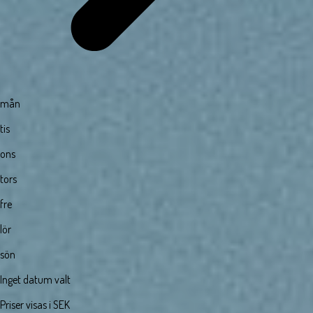
mån
tis
ons
tors
fre
lör
sön
Inget datum valt
Priser visas i SEK