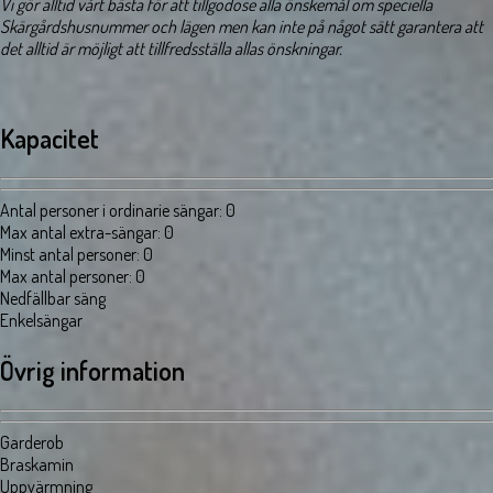
Vi gör alltid vårt bästa för att tillgodose alla önskemål om speciella
Skärgårdshusnummer och lägen men kan inte på något sätt garantera att
det alltid är möjligt att tillfredsställa allas önskningar.
Kapacitet
Antal personer i ordinarie sängar
:
0
Max antal extra-sängar
:
0
Minst antal personer
:
0
Max antal personer
:
0
Nedfällbar säng
Enkelsängar
Övrig information
Garderob
Braskamin
Uppvärmning