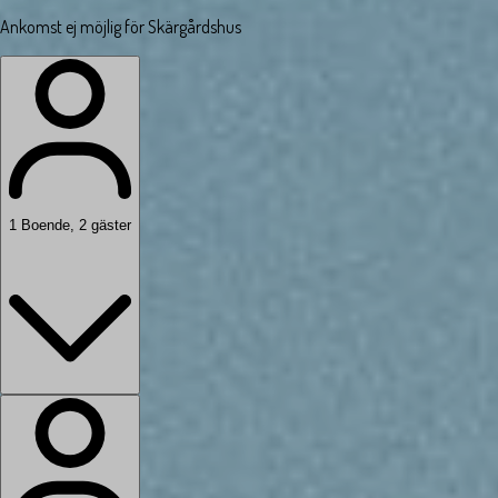
Ankomst ej möjlig för Skärgårdshus
1
Boende
,
2
gäster