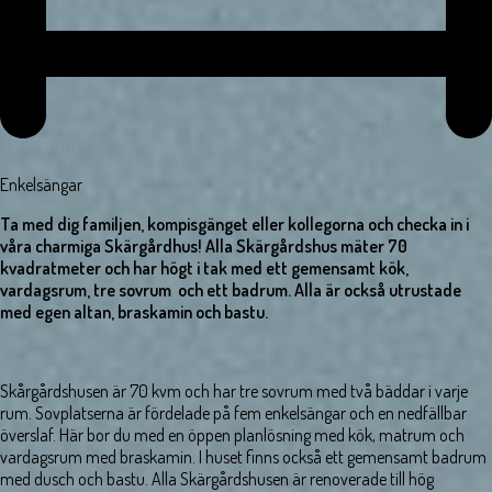
Enkelsängar
Ta med dig familjen, kompisgänget eller kollegorna och checka in i
våra charmiga Skärgårdhus! Alla Skärgårdshus mäter 70
kvadratmeter och har högt i tak med ett gemensamt kök,
vardagsrum, tre sovrum och ett badrum. Alla är också utrustade
med egen altan, braskamin och bastu.
Skårgårdshusen är 70 kvm och har tre sovrum med två bäddar i varje
rum. Sovplatserna är fördelade på fem enkelsängar och en nedfällbar
överslaf. Här bor du med en öppen planlösning med kök, matrum och
vardagsrum med braskamin. I huset finns också ett gemensamt badrum
med dusch och bastu. Alla Skärgårdshusen är renoverade till hög