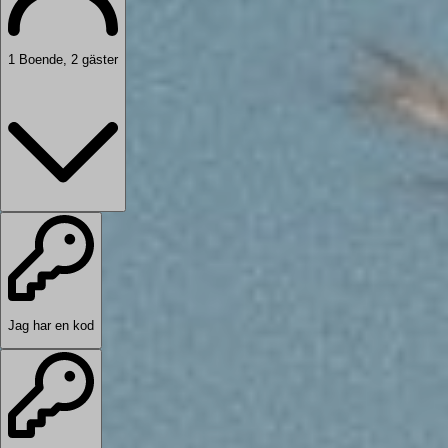
1
Boende
,
2
gäster
Jag har en kod