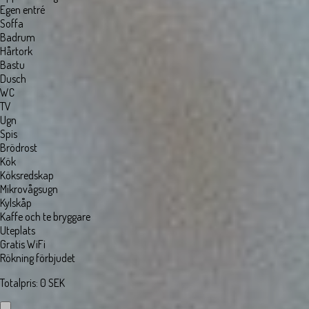
Egen entré
Soffa
Badrum
Hårtork
Bastu
Dusch
WC
TV
Ugn
Spis
Brödrost
Kök
Köksredskap
Mikrovågsugn
Kylskåp
Kaffe och te bryggare
Uteplats
Gratis WiFi
Rökning förbjudet
Totalpris
:
0
SEK