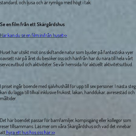
standard, och ljusa och är rymliga med högt i tak.
Se en film från ett Skärgårdshus
Här kan du se en film inifrån huset>>
Huset har utsikt mot öns skiftande natur som bjuder på fantastiska vyer
oavsett när på året du besöker oss och härifrån har du nära till hela vårt
serviceutbud och aktiviteter. Se vår hemsida för aktuellt aktivitetsutbud.
I priset ingår boende med självhushåll för upp till sex personer. I nästa steg
kan du lägga till tillval inklusive frukost, lakan, handdukar, avresestäd och
måltider.
Det här boendet passar för barnfamiljer, kompisgäng eller kollegor som
reser tillsammans. Läs mer om våra Skärgårdshus och vad det innebär
att
hyra ett hus hos oss här >>