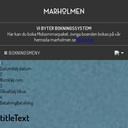
VI BYTER BOKNINGSSYSTEM!
Här kan du boka Midsommarpaket, övriga boenden bokas på vår
hemsida marholmen.se
Klicka här
1
BOKNINGSMENY
1
1
Datum
Välj datum
2
Rum
Välj rum
3
Tillval
Välj tillval
4
Betalning
Betalning
titleText