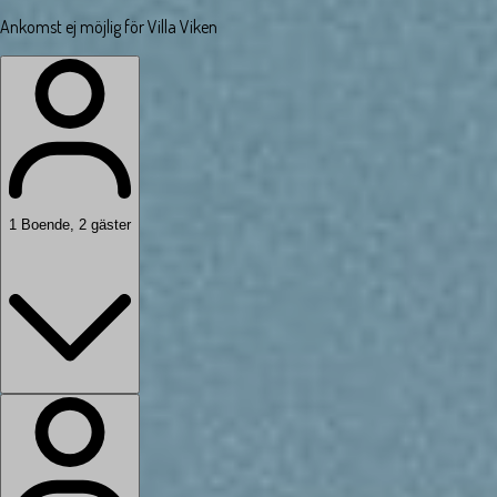
Ankomst ej möjlig för Villa Viken
1
Boende
,
2
gäster