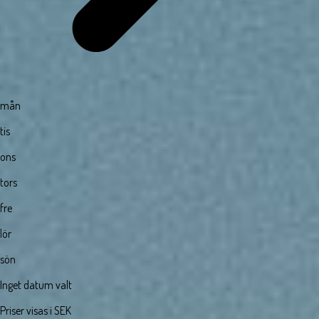
mån
tis
ons
tors
fre
lör
sön
Inget datum valt
Priser visas i SEK