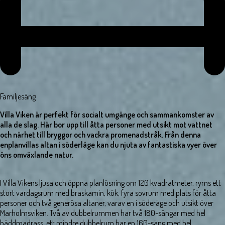
Familjesäng
Villa Viken är perfekt för socialt umgänge och sammankomster av
alla de slag. Här bor upp till åtta personer med utsikt mot vattnet
och närhet till bryggor och vackra promenadstråk. Från denna
enplanvillas altan i söderläge kan du njuta av fantastiska vyer över
öns omväxlande natur.
I Villa Vikens ljusa och öppna planlösning om 120 kvadratmeter, ryms ett
stort vardagsrum med braskamin, kök, fyra sovrum med plats för åtta
personer och två generösa altaner, varav en i söderäge och utsikt över
Marholmsviken. Två av dubbelrummen har två 180-sängar med hel
bäddmadrass, ett mindre dubbelrum har en 160-säng med hel