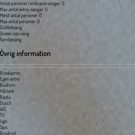
Antal personer i ordinarie sängar
:
0
Max antal extra-sängar
:
0
Minst antal personer
:
0
Max antal personer
:
0
Dubbelsäng
Queen size säng
Familjesäng
Övrig information
Braskamin
Egen entré
Badrum
Hårtork
Bastu
Dusch
WC
TV
Ugn
Spis
Brödrost