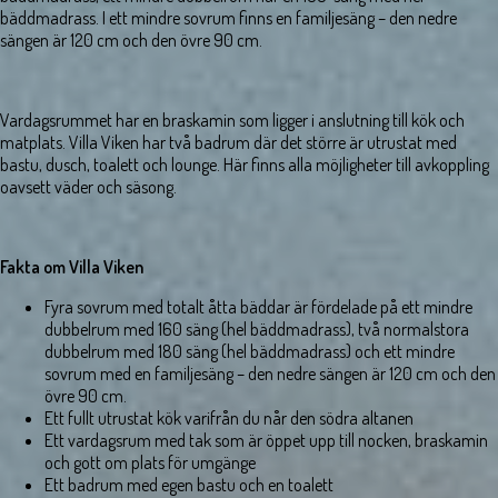
bäddmadrass. I ett mindre sovrum finns en familjesäng – den nedre
sängen är 120 cm och den övre 90 cm.
Vardagsrummet har en braskamin som ligger i anslutning till kök och
matplats. Villa Viken har två badrum där det större är utrustat med
bastu, dusch, toalett och lounge. Här finns alla möjligheter till avkoppling
oavsett väder och säsong.
Fakta om Villa Viken
Fyra sovrum med totalt åtta bäddar är fördelade på ett mindre
dubbelrum med 160 säng (hel bäddmadrass), två normalstora
dubbelrum med 180 säng (hel bäddmadrass) och ett mindre
sovrum med en familjesäng – den nedre sängen är 120 cm och den
övre 90 cm.
Ett fullt utrustat kök varifrån du når den södra altanen
Ett vardagsrum med tak som är öppet upp till nocken, braskamin
och gott om plats för umgänge
Ett badrum med egen bastu och en toalett