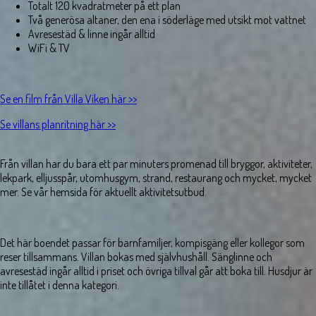
Totalt 120 kvadratmeter på ett plan
Två generösa altaner, den ena i söderläge med utsikt mot vattnet
Avresestäd & linne ingår alltid
WiFi & TV
Se en film från Villa Viken här >>
Se villans planritning här >>
Från villan har du bara ett par minuters promenad till bryggor, aktiviteter,
lekpark, elljusspår, utomhusgym, strand, restaurang och mycket, mycket
mer. Se vår hemsida för aktuellt aktivitetsutbud.
Det här boendet passar för barnfamiljer, kompisgäng eller kollegor som
reser tillsammans. Villan bokas med självhushåll. Sänglinne och
avresestäd ingår alltid i priset och övriga tillval går att boka till. Husdjur är
inte tillåtet i denna kategori.