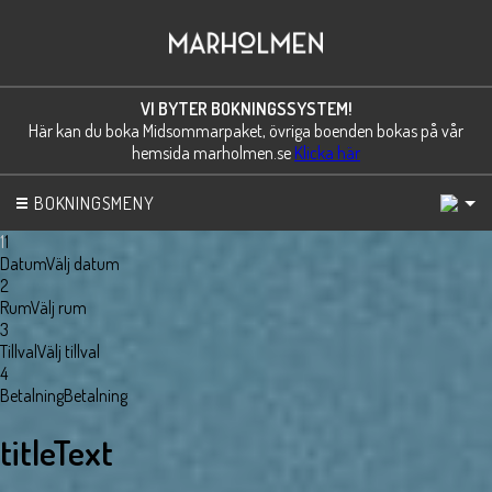
VI BYTER BOKNINGSSYSTEM!
Här kan du boka Midsommarpaket, övriga boenden bokas på vår
hemsida marholmen.se
Klicka här
1
BOKNINGSMENY
1
1
Datum
Välj datum
2
Rum
Välj rum
3
Tillval
Välj tillval
4
Betalning
Betalning
titleText